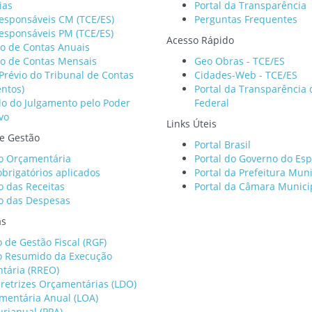
ias
Portal da Transparência
Responsáveis CM (TCE/ES)
Perguntas Frequentes
esponsáveis PM (TCE/ES)
Acesso Rápido
ão de Contas Anuais
ão de Contas Mensais
Geo Obras - TCE/ES
Prévio do Tribunal de Contas
Cidades-Web - TCE/ES
ntos)
Portal da Transparência
do do Julgamento pelo Poder
Federal
ivo
Links Úteis
e Gestão
Portal Brasil
o Orçamentária
Portal do Governo do Esp
obrigatórios aplicados
Portal da Prefeitura Muni
o das Receitas
Portal da Câmara Munici
o das Despesas
as
o de Gestão Fiscal (RGF)
io Resumido da Execução
tária (RREO)
iretrizes Orçamentárias (LDO)
mentária Anual (LOA)
urianual (PPA)