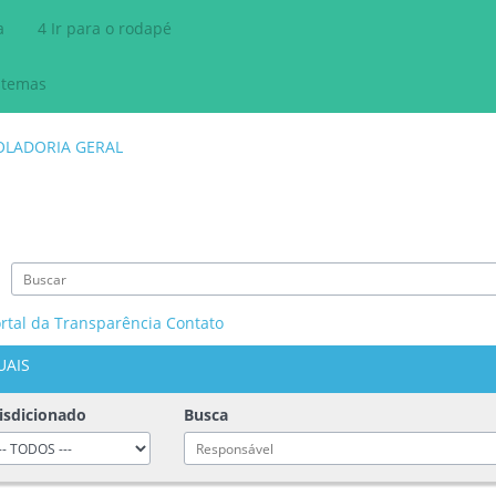
a
4
Ir para o rodapé
stemas
rtal da Transparência
Contato
UAIS
isdicionado
Busca