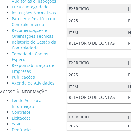
Auditorias e Inspeções
Ética e Integridade
EXERCÍCIO
J
Instruções Normativas
Parecer e Relatório do
2025
P
Controle Interno
Recomendações e
ITEM
H
Orientações Técnicas
Relatório de Gestão da
RELATÓRIO DE CONTAS
P
Controladoria
Tomada de Contas
Especial
EXERCÍCIO
J
Responsabilização de
Empresas
2025
P
Publicações
Agenda de Atividades
ITEM
H
ACESSO À INFORMAÇÃO
RELATÓRIO DE CONTAS
P
Lei de Acesso à
Informação
Contratos
EXERCÍCIO
J
Licitações
e-SIC
2025
C
Denúncias