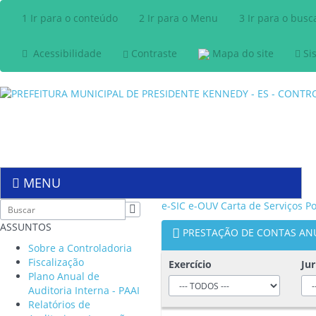
1
Ir para o conteúdo
2
Ir para o Menu
3
Ir para o busc
Acessibilidade
Contraste
Mapa do site
Si
MENU
e-SIC
e-OUV
Carta de Serviços
Po
ASSUNTOS
PRESTAÇÃO DE CONTAS AN
Sobre a Controladoria
Fiscalização
Exercício
Jur
Plano Anual de
Auditoria Interna - PAAI
Relatórios de