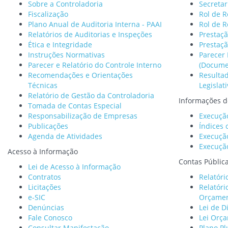
Sobre a Controladoria
Secretar
Fiscalização
Rol de 
Plano Anual de Auditoria Interna - PAAI
Rol de R
Relatórios de Auditorias e Inspeções
Prestaç
Ética e Integridade
Prestaç
Instruções Normativas
Parecer 
Parecer e Relatório do Controle Interno
(Docume
Recomendações e Orientações
Resulta
Técnicas
Legislat
Relatório de Gestão da Controladoria
Informações d
Tomada de Contas Especial
Responsabilização de Empresas
Execuçã
Publicações
Índices 
Agenda de Atividades
Execuçã
Execuçã
Acesso à Informação
Contas Públic
Lei de Acesso à Informação
Contratos
Relatóri
Licitações
Relatór
e-SIC
Orçamen
Denúncias
Lei de D
Fale Conosco
Lei Orça
Consultar Manifestação
Plano Pl