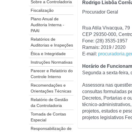
Sobre a Controladoria
Rodrigo Lisbôa Corrê
Fiscalização
Procurador Geral
Plano Anual de
Auditoria Interna -
Rua Atila Vivacqua, 79
PAAI
CEP 29350-000, Centr
Relatórios de
Fone: (28) 3535-1957
Auditorias e Inspeções
Ramais: 2019 / 2020
Ética e Integridade
E-mail:
procuradoria.ge
Instruções Normativas
Horário de Funciona
Parecer e Relatório do
Segunda a sexta-feira,
Controle Interno
Assessora nas questões 
Recomendações e
Orientações Técnicas
consultas formuladas pe
Decretos, Portarias e o
Relatório de Gestão
técnico-administrativos
da Controladoria
projetos, estudos e pes
Tomada de Contas
projetos legislativos Fe
Especial
Responsabilização de