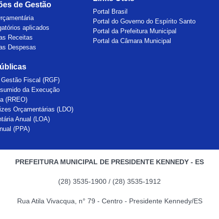
ões de Gestão
Portal Brasil
rçamentária
Portal do Governo do Espírito Santo
gatórios aplicados
Portal da Prefeitura Municipal
as Receitas
Portal da Câmara Municipal
as Despesas
úblicas
e Gestão Fiscal (RGF)
esumido da Execução
ia (RREO)
trizes Orçamentárias (LDO)
tária Anual (LOA)
anual (PPA)
PREFEITURA MUNICIPAL DE PRESIDENTE KENNEDY - ES
(28) 3535-1900 / (28) 3535-1912
Rua Atila Vivacqua, n° 79 - Centro - Presidente Kennedy/ES