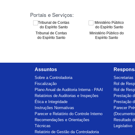
Portais e Serviços:
Tribunal de Contas
Ministério Público do
blico de
do Espírito Santo
Espírito Santo
spírito
o
Assuntos
Responsa
Sobre a Controladoria
Secretarias
Fiscalização
Rol de Res
Plano Anual de Auditoria Interna - PAAI
Rol de Res
Relatórios de Auditorias e Inspeções
Prestação d
Ética e Integridade
Prestação d
Instruções Normativas
Parecer Pré
Parecer e Relatório do Controle Interno
(Documento
Recomendações e Orientações
Resultado d
Técnicas
Legislativo
Relatório de Gestão da Controladoria