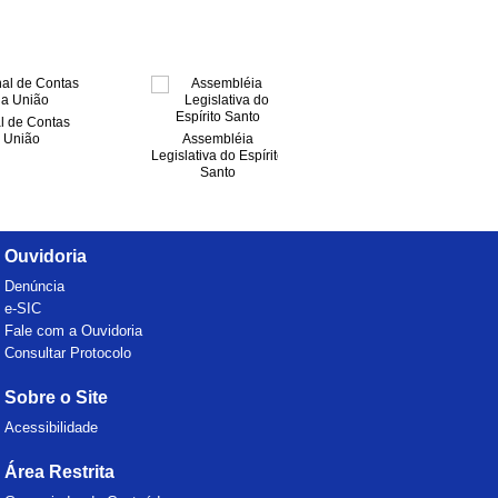
l de Contas
 União
Assembléia
Legislativa do Espírito
Secretaria de Estado
Santo
de Controle e
Transparência
Ouvidoria
Denúncia
e-SIC
Fale com a Ouvidoria
Consultar Protocolo
Sobre o Site
Acessibilidade
Área Restrita