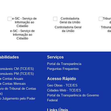
Controladoria Geral
Tribuna
e-SIC - Serviço de
da União
da
Informação ao
Cidadão
bilidades
Serviços
Portal da Transparência
ponsáveis CM (TCE/ES)
Perguntas Frequentes
ponsáveis PM (TCE/ES)
Acesso Rápido
e Contas Anuais
e Contas Mensais
Geo Obras - TCE/ES
vio do Tribunal de Contas
Cidades-Web - TCE/ES
s)
Portal da Transparência do Governo
o Julgamento pelo Poder
Federal
Links Úteis