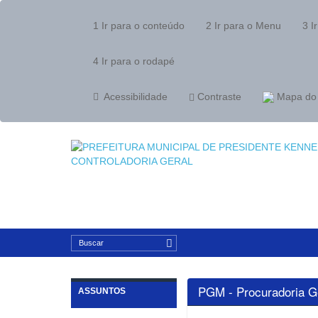
1
Ir para o conteúdo
2
Ir para o Menu
3
Ir
4
Ir para o rodapé
Acessibilidade
Contraste
Mapa do 
PGM - Procuradoria Ge
ASSUNTOS