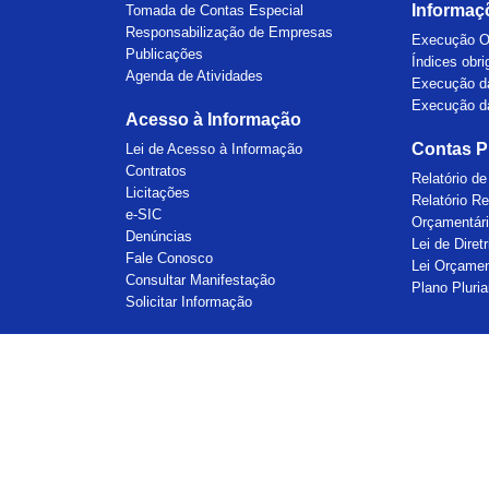
Informaç
Tomada de Contas Especial
Responsabilização de Empresas
Execução O
Publicações
Índices obri
Agenda de Atividades
Execução d
Execução d
Acesso à Informação
Contas P
Lei de Acesso à Informação
Contratos
Relatório d
Licitações
Relatório R
e-SIC
Orçamentár
Denúncias
Lei de Dire
Fale Conosco
Lei Orçamen
Consultar Manifestação
Plano Pluri
Solicitar Informação