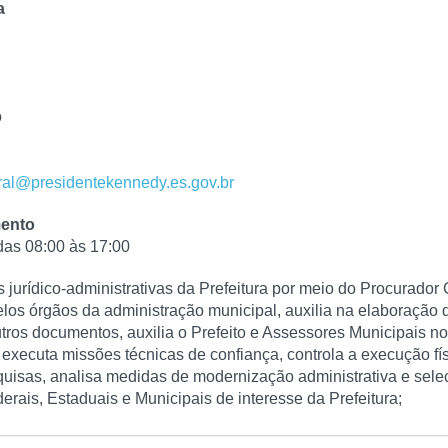
a
o
ral@presidentekennedy.es.gov.br
mento
 das 08:00 às 17:00
jurídico-administrativas da Prefeitura por meio do Procurador 
los órgãos da administração municipal, auxilia na elaboração 
utros documentos, auxilia o Prefeito e Assessores Municipais n
, executa missões técnicas de confiança, controla a execução fí
quisas, analisa medidas de modernização administrativa e sele
derais, Estaduais e Municipais de interesse da Prefeitura;